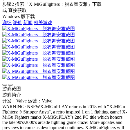
步骤2
搜索
「X-MiGuFighters：脱衣舞安雅」
下载
或 直接获取
Windows 版下载
详细
评价
新闻
相关游戏
游戏截图
游戏简介
开发：Valve
运营：Valve
WARNING: NSFWX-MiGuPLAY returns in 2018 with "X-MiGu
Fighters: f/ Stripper Anya", a retro inspired 1 on 1 fighting game! X-
MiGu Fighters marks X-MiGuPLAY's 2nd PC title which honors
the late 90's/2000's arcade fighting game craze! More updates and
previews to come as development continues. X-MiGuFighters will