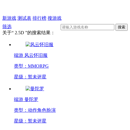
新游戏
测试表
排行榜
搜游戏
筛选
关于“
2.5D
”的搜索结果：
端游
风云怀旧服
类型：MMORPG
星级：暂未评星
端游
曼陀罗
类型：动作角色扮演
星级：暂未评星