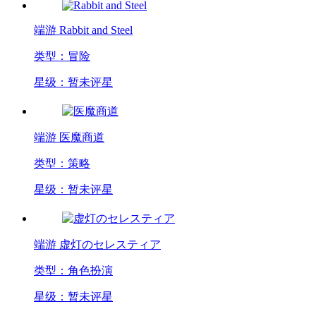
端游
Rabbit and Steel
类型：冒险
星级：暂未评星
端游
医魔商道
类型：策略
星级：暂未评星
端游
虚灯のセレスティア
类型：角色扮演
星级：暂未评星