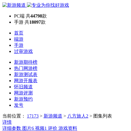
PC端
共
44798
款
手游
共
18097
款
首页
端游
手游
过审游戏
新游期待榜
热门网游榜
新游测试表
网游开服表
怀旧频道
网游评测
新游预约
发号
当前位置：
17173
>
新游频道
>
八方旅人2
>
图集列表
详情
详细参数
图片
6
视频
1
评价
游戏资料