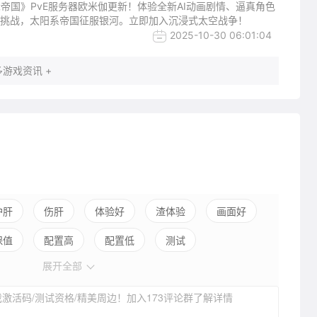
帝国》PvE服务器欧米伽更新！体验全新AI动画剧情、逼真角色
I挑战，太阳系帝国征服银河。立即加入沉浸式太空战争！
2025-10-30 06:01:04
游戏资讯 +
护肝
伤肝
体验好
渣体验
画面好
保值
配置高
配置低
测试
展开全部
激活码/测试资格/精美周边！加入173评论群了解详情