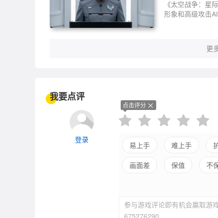
《太空战争：星际
形象和高级攻击A
更多
我要点评
点击评分
登录
易上手
难上手
画面差
保值
不
参与游戏评论即有机会赢取游戏
675276290