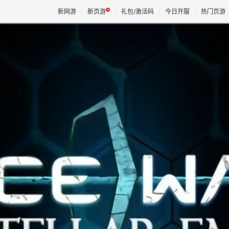
新网游
新页游
礼包/激活码
今日开服
热门页游
魔兽
天堂
王权与