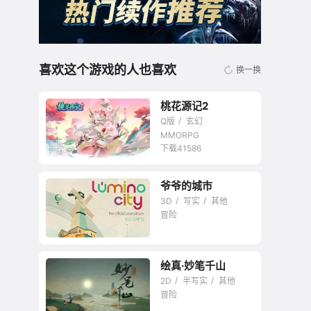
喜欢这个游戏的人也喜欢
换一换
桃花源记2
Q版
玄幻
MMORPG
下载41586
爷爷的城市
无商城开放交易回合
3D
写实
其他
网游
冒险
绘真·妙笔千山
2D
半写实
其他
冒险