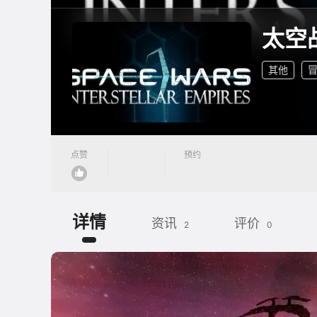
太空
其他
点赞
预约
详情
资讯
评价
2
0