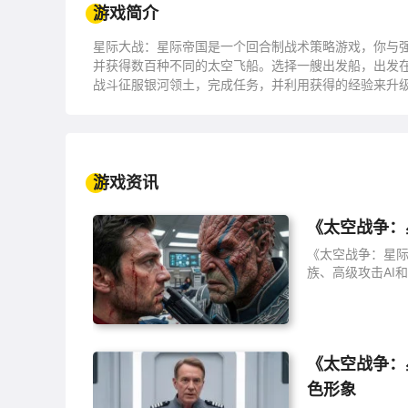
游戏简介
星际大战：星际帝国是一个回合制战术策略游戏，你与
并获得数百种不同的太空飞船。选择一艘出发船，出发
战斗征服银河领土，完成任务，并利用获得的经验来升
战，要求银河系中的每一个系统，一次一颗行星。和盟
何一条路径都会导致敌人空间紧张的战斗或防御你自己
区。每个种族必须以战争敌人压制其他物种的universe.f
惊人的高品质的图形与错综复杂的详细和独特的船舶。目前可玩
过100 +的飞船。参与宇宙中，无数的战斗可能会在
游戏资讯
斗和陶醉在身临其境的战术mechanicsfactions
对等离子体武器和强大的力量领域的一个热点。他们的技术
《太空战争：
驱动。他们专注于防守技巧，genari联合帝国在科技
《太空战争：星际
抵消了他们的不利地位登上敌人的船，或造成船员伤亡或捕获
族、高级攻击AI
盟运用科技，世纪前相比，溶胶和genari。除了他们
的远程武器和压制领域，使他们难以击中。他们的官员
的生物。它们以孢子开始，利用太阳辐射所吸收的能量
的本质源于自卫的需要，使他们产生致命的防卫机制，
善。
《太空战争：
色形象