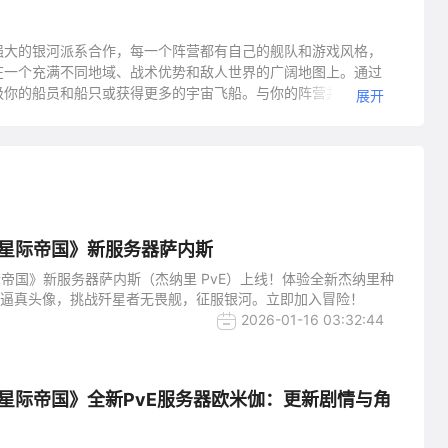
强大的银河派系合作，每一个阵营都有自己的舰队和游戏风格，
在一个充满不同地域、战术优势和敌人世界的广阔地图上。通过
级你的船员和船只或获得更多的宇宙飞船。与你的阵营并肩作
展开
友一起建立新的友谊和家族，或者去游荡，自己去发现世界。任
。一旦入侵部队征服一个地区，该派系的地图更新，包括该地
eaturesexplore赢得大规模星际地图由多个区域总量控制。享受
派系：索尔帝国的世界和genari联合empireschoose超
一次管理船长，你船有专门的技能树的船员。制定你的动作在回合战
the索尔帝国的世界代表着人类种族；他们有坚固的、均衡的功利的军舰
优势，还擅长推进，随着溶胶离子驱动技术优于genari融合
星际帝国》新服务器萨内斯
竞赛中落后，但有更多的机动船和先进的盔甲。他们也有船荚，这
帝国》新服务器萨内斯（杰纳里 PvE）上线！体验全新杰纳里种
船舶完全。他们的军官专注于进攻技术。的ma'alaketh联
和逼真头像，挑战歼星者无畏舰，征服银河。立即加入冒险！
对交战民族之间的冲突毫无兴趣外，他们所知甚少。他们有更明显
2026-01-16 03:32:44
注重以技术为基础的技能。蜂房是在太空中生存和死亡的有感觉
和从敌方船只捕获的有机物质，发展成更大的形式。他们的武器
成为他们前进。他们没有船员，但通过成长和吸收失败的种族改
星际帝国》全新PvE服务器欧米伽：更新剧情与角