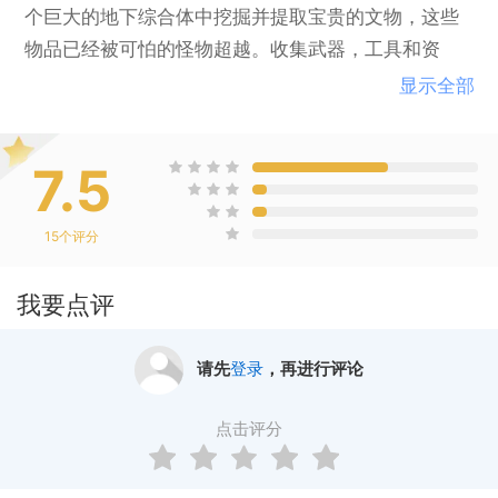
个巨大的地下综合体中挖掘并提取宝贵的文物，这些
物品已经被可怕的怪物超越。收集武器，工具和资
源，帮助你生存 - 并努力挖掘关于你的过去的答案，
显示全部
以及如何escape.KEY特征4玩家合作的PvE游戏，让你
和你的队友通过最终的合作社测试。一起，探索诡and
7.5
和令人兴奋的环境被大气照明所环绕。规划你的探
险，装备和操作工具，结合你的火力，沟通和协调一
15
个评分
个团队 - 每一个细节都是值得的，如果你要在噩梦中
生存下来.GTFO的探险导演会让玩家在每场游戏中陷
我要点评
入新的挑战境地Expedition Director控制每一个经验的
参数，从手工定制的数据集派生出来。搜索复杂的更
请先
登录
，再进行评论
好的装备，以采取新的，更难的挑战。伴随着着名作
曲家西蒙·维克伦德（Simon Viklund）的音乐而产生的
点击评分
迷人气氛。