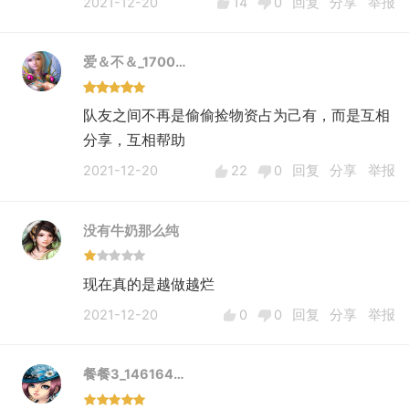
2021-12-20
14
0
回复
分享
举报
爱＆不＆_1700…
队友之间不再是偷偷捡物资占为己有，而是互相
分享，互相帮助
2021-12-20
22
0
回复
分享
举报
没有牛奶那么纯
现在真的是越做越烂
2021-12-20
0
0
回复
分享
举报
餐餐3_146164…