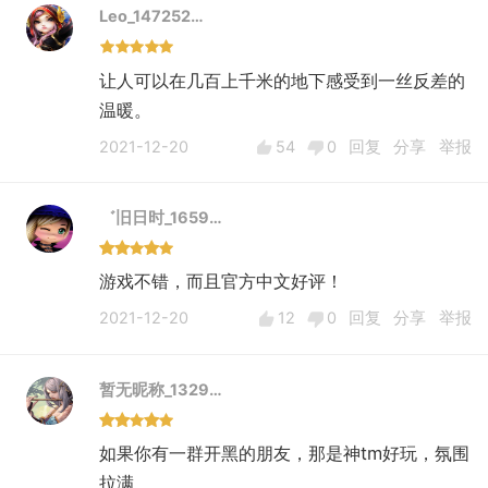
Leo_147252…
让人可以在几百上千米的地下感受到一丝反差的
温暖。
2021-12-20
54
0
回复
分享
举报
゛旧日时_1659…
游戏不错，而且官方中文好评！
2021-12-20
12
0
回复
分享
举报
暂无昵称_1329…
如果你有一群开黑的朋友，那是神tm好玩，氛围
拉满