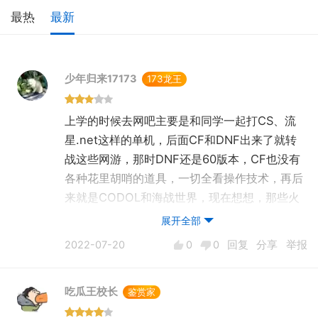
最热
最新
少年归来17173
173龙王
上学的时候去网吧主要是和同学一起打CS、流
星.net这样的单机，后面CF和DNF出来了就转
战这些网游，那时DNF还是60版本，CF也没有
各种花里胡哨的道具，一切全看操作技术，再后
来就是CODOL和海战世界，现在想想，那些火
爆的网游最开始的版本虽然内容并不丰富，却是
展开全部
最让人感兴趣的。
2022-07-20
0
0
回复
分享
举报
后来参加工作，每次回老家和朋友聚会时，吃完
吃瓜王校长
鉴赏家
饭都会去网吧耍一耍，不过玩的游戏都回归到了
单机，魔兽（造房子）、求生之路依然是我们的