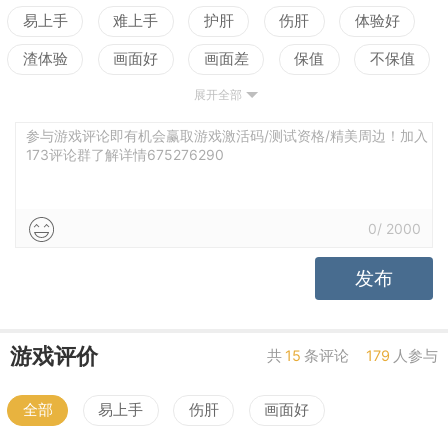
易上手
难上手
护肝
伤肝
体验好
渣体验
画面好
画面差
保值
不保值
展开全部
配置高
配置低
测试
参与游戏评论即有机会赢取游戏激活码/测试资格/精美周边！加入
173评论群了解详情675276290
0
/
2000
发布
游戏评价
共
15
条评论
179
人参与
全部
易上手
伤肝
画面好