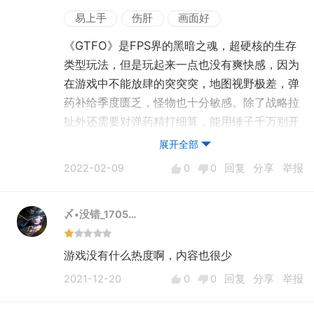
固定节目。好在现在steam上也有一些能联机的
易上手
伤肝
画面好
单机游戏可供选择，比如今年五一回去，朋友就
《GTFO》是FPS界的黑暗之魂，超硬核的生存
向我推荐了GTFO，4人联机可刺激了~
类型玩法，但是玩起来一点也没有爽快感，因为
在游戏中不能放肆的突突突，地图视野极差，弹
现在想想，都是美好的回忆啊~虽然跟儿时的朋
药补给季度匮乏，怪物也十分敏感。除了战略拉
友们已经各奔东西，但是每当有新的好玩的单机
扯外还需要对弹药精打细算，能用锤子千万别开
游戏发售时，大家还是会在群里讨论。9月份发
枪，能苟就千万不要浪。对于喜欢有挑战性的玩
展开全部
售的战锤暗潮挺不错的，多人联机FPS，如果十
家，这款游戏一定能满足你。
一回家，应该会跟朋友一起耍耍。
2022-02-09
0
0
回复
分享
举报
〆•没错_1705…
游戏没有什么热度啊，内容也很少
2021-12-20
0
0
回复
分享
举报