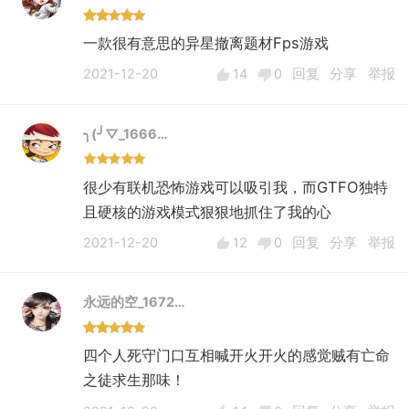
一款很有意思的异星撤离题材Fps游戏
2021-12-20
14
0
回复
分享
举报
╮(╯▽_1666…
很少有联机恐怖游戏可以吸引我，而GTFO独特
且硬核的游戏模式狠狠地抓住了我的心
2021-12-20
12
0
回复
分享
举报
永远的空_1672…
四个人死守门口互相喊开火开火的感觉贼有亡命
之徒求生那味！