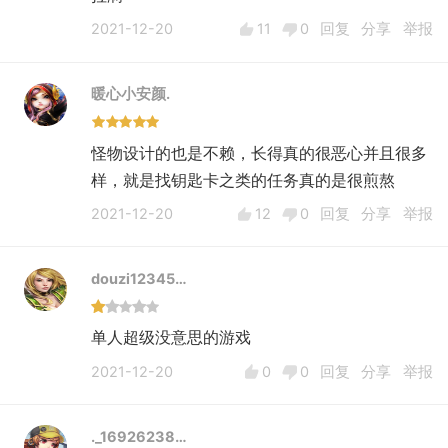
2021-12-20
11
0
回复
分享
举报
暖心小安颜.
怪物设计的也是不赖，长得真的很恶心并且很多
样，就是找钥匙卡之类的任务真的是很煎熬
2021-12-20
12
0
回复
分享
举报
douzi12345…
单人超级没意思的游戏
2021-12-20
0
0
回复
分享
举报
._16926238…