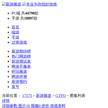
PC端
共
44798
款
手游
共
18097
款
首页
端游
手游
过审游戏
新游期待榜
热门网游榜
新游测试表
网游开服表
怀旧频道
网游评测
新游预约
发号
当前位置：
17173
>
新游频道
>
GTFO
>
图集列表
详情
详细参数
图片
10
视频
0
评价
游戏资料