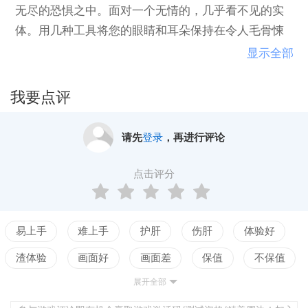
无尽的恐惧之中。面对一个无情的，几乎看不见的实
体。用几种工具将您的眼睛和耳朵保持在令人毛骨悚
然的环境中。使用它们为即将发生的事情做好准备。
显示全部
看，听，祈祷它不会进入你的现实。这种纯粹的恐怖
令人震惊的人不依赖于运动或暴力，并且经历了多次
我要点评
体验
请先
登录
，再进行评论
点击评分
易上手
难上手
护肝
伤肝
体验好
渣体验
画面好
画面差
保值
不保值
展开全部
配置高
配置低
测试