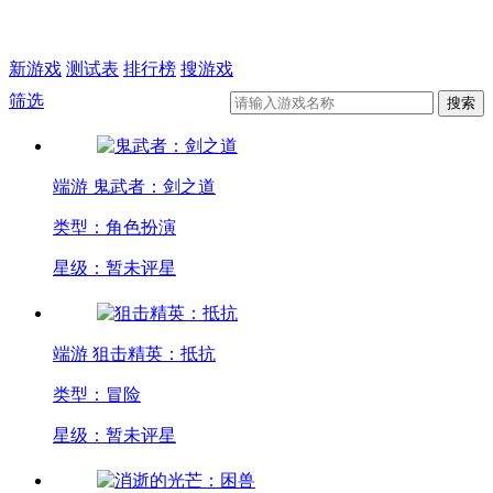
新游戏
测试表
排行榜
搜游戏
筛选
端游
鬼武者：剑之道
类型：角色扮演
星级：暂未评星
端游
狙击精英：抵抗
类型：冒险
星级：暂未评星