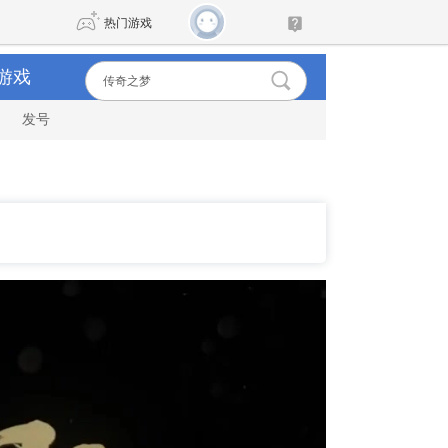
热门游戏
游戏
发号
DNF
传奇4
剑网3旗舰版
新天龙八部
自由
诛仙世界
新仙侠5