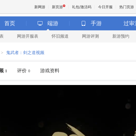
新网游
新页游
礼包/激活码
今日开服
热门页游
首页
端游
手游
过审
表
网游开服表
怀旧频道
网游评测
新游预约
魔兽
>
鬼武者：剑之道视频
天堂
频
评价
游戏资料
1
0
王权与