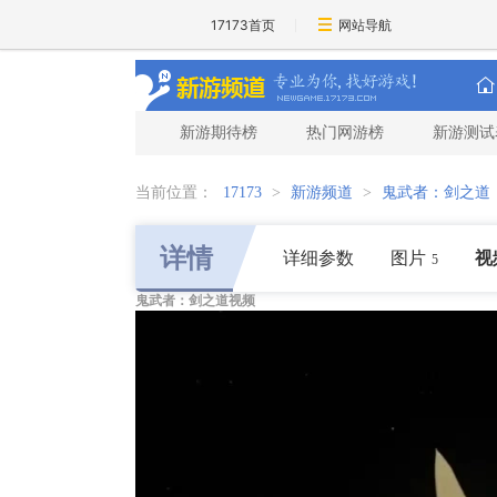
17173首页
网站导航
新游期待榜
热门网游榜
新游测试
当前位置：
17173
>
新游频道
>
鬼武者：剑之道
详情
详细参数
图片
视
5
鬼武者：剑之道视频