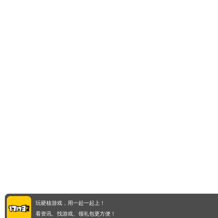
玩硬核游戏，用一起一起上！
看资讯、找游戏、领礼包更方便！