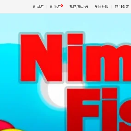
新网游
新页游
礼包/激活码
今日开服
热门页游
魔兽
天堂
王权与