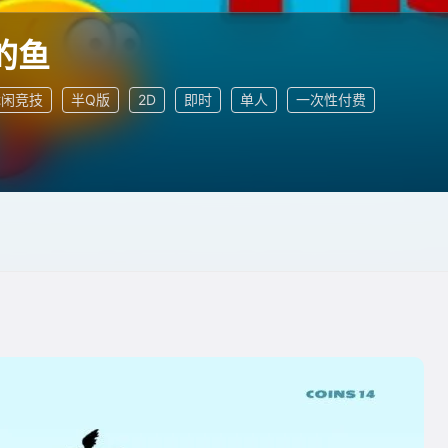
的鱼
休闲竞技
半Q版
2D
即时
单人
一次性付费