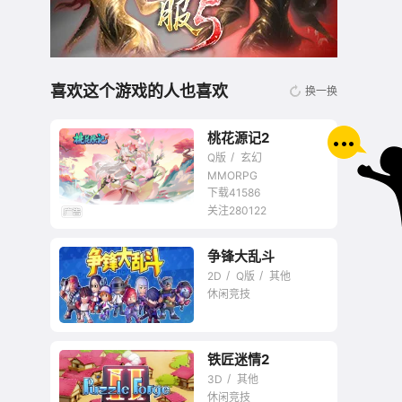
喜欢这个游戏的人也喜欢
换一换
桃花源记2
Q版
玄幻
MMORPG
下载41586
关注280122
无商城开放交易回合
争锋大乱斗
网游
2D
Q版
其他
休闲竞技
铁匠迷情2
3D
其他
休闲竞技