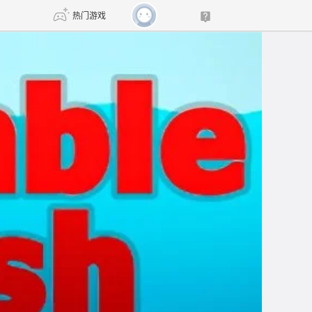
热门游戏
DNF
传奇4
剑网3旗舰版
新天龙八部
自由
诛仙世界
新仙侠5