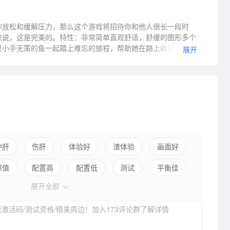
你放松和缓解压力，那么这个游戏将招待你和他人很长一段时
来说，这是完美的。特性：非常简单直观舒适，舒缓的图形多个
只小手无策的鱼一起踏上难忘的旅程，帮助她在路上收集尽可能
展开
在整个水平的这里，因为在这种情况下，你心爱的朋友不会结
下来思考如何克服一些障碍。该游戏有许多不同类型的鱼，可以
和玩乐.
护肝
伤肝
体验好
渣体验
画面好
保值
配置高
配置低
测试
平衡佳
展开全部
弱社交
激活码/测试资格/精美周边！加入173评论群了解详情