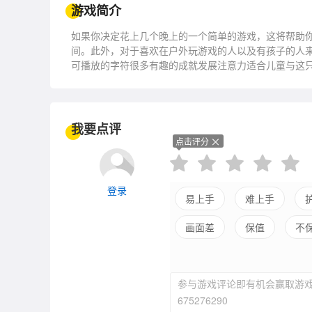
游戏简介
如果你决定花上几个晚上的一个简单的游戏，这将帮助
间。此外，对于喜欢在户外玩游戏的人以及有孩子的人
可播放的字符很多有趣的成就发展注意力适合儿童与这
多的硬币。同时尽量不要直接掉入危险的水炸弹，分散
束。这可能是困难的，因为鱼不断移动，你将有机会停
为*，并为他们玩。在这个有趣和令人上瘾的游戏中收集
我要点评
点击评分
登录
易上手
难上手
画面差
保值
不
平衡差
强社交
参与游戏评论即有机会赢取游戏
675276290