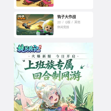
钩子大作战
2D
Q版
其他
休闲竞技