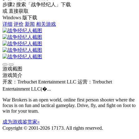
步骤2
搜索
「战争经纪人」
下载
或 直接获取
Windows 版下载
详细
评价
新闻
相关游戏
游戏截图
游戏简介
开发：Trebuchet Entertainment LLC
运营：Trebuchet
Entertainment LLC(�...
War Brokers is an open world, online first person shooter where the
focus is on fun and tactical gameplay. Drive, fly, and fight on foot to
win for your team.
成为游戏鉴赏家»
Copyright © 2001-2026 17173. All rights reserved.