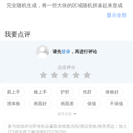
完全随机生成，将一些大块的区域随机拼凑起来形成
独特的关卡。玩家可以在游戏中找到武器，从霰弹枪
显示全部
到光线冲击枪应有尽有，另外还可以找到自动贩卖
机，采购一些有用的装备来逃离这个城市。
我要点评
请先
登录
，再进行评论
点击评分
易上手
难上手
护肝
伤肝
体验好
渣体验
画面好
画面差
保值
不保值
展开全部
配置高
配置低
测试
沉浸感
难代入
配乐佳
配乐差
强交互
弱交互
参与游戏评论即有机会赢取游戏激活码/测试资格/精美周边！加入
173评论群了解详情675276290