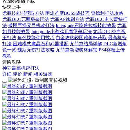
Windows 版下载
快速上手
尤菲技能书获取方法
困难难度BOSS战技巧
查德利打法攻略
尤菲DLC兀鹰堡垒玩法
尤菲AP速刷方法
尤菲DLC史卡蕾特打
法
傲慢巨怪零号机改打法
Intergrade召唤兽拉姆技能效果
尤菲
如月技能效果
Intergrade小游戏兀鹰堡垒玩法
尤菲DLC纯白帝
王打法
角色技能使用技巧
白金攻略较困难奖杯获取
最高机密
打法
困难模式魔晶石和武器搭配
尤菲篇结局详解
DLC新增角
色一览
魏斯无伤打法攻略
尤菲篇新增奖杯解锁
PS4存档上传
教程
进阶攻略
神罗最高机密打法
详细
评价
新闻
相关游戏