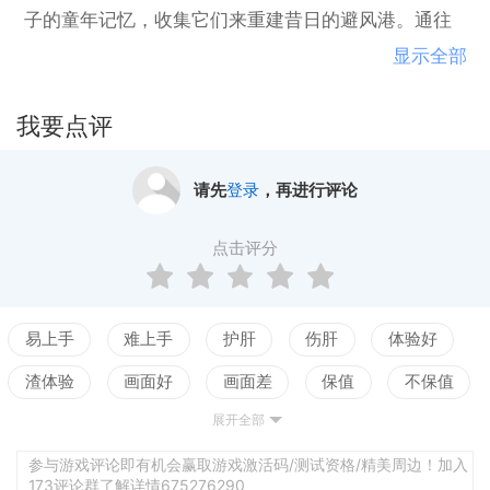
子的童年记忆，收集它们来重建昔日的避风港。通往
潜意识的旅程总会越来越深入，解开一个没有文字的
显示全部
复杂故事，并与可怕的生物接触，要逃脱这里，这是
必不可少的。最终你必须面对它们。
我要点评
《The Inner Friend》拥有丰富的视觉环境，由沉浸式
的音景加以支持，还有能增强沉浸感和情感时刻的配
请先
登录
，再进行评论
乐。行动、画面和音乐是玩家与影子互动的主要方
式，影子在整个下落过程中引导着它们。黑暗、恐怖
点击评分
又神秘，《The Inner Friend》的世界是回忆和恐惧的
超现实主义呈现。
易上手
难上手
护肝
伤肝
体验好
沉浸式叙事：让你自己沉浸在视觉驱动的叙述中，只
渣体验
画面好
画面差
保值
不保值
有极简界面
展开全部
配置高
配置低
测试
沉浸感
难代入
诡异的冒险：穿过一个超现实的世界，它的灵感来源
于童年恶梦和心理学
配乐佳
配乐差
强交互
弱交互
参与游戏评论即有机会赢取游戏激活码/测试资格/精美周边！加入
173评论群了解详情675276290