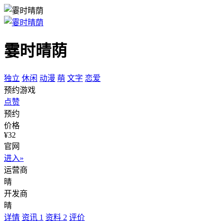
霎时晴荫
独立
休闲
动漫
萌
文字
恋爱
预约游戏
点赞
预约
价格
¥32
官网
进入»
运营商
晴
开发商
晴
详情
资讯
1
资料
2
评价