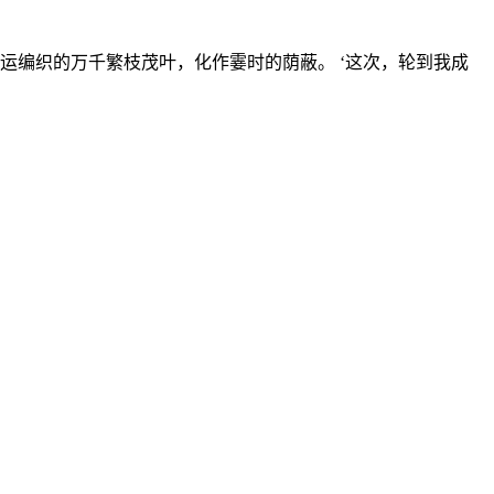
运编织的万千繁枝茂叶，化作霎时的荫蔽。 ‘这次，轮到我成