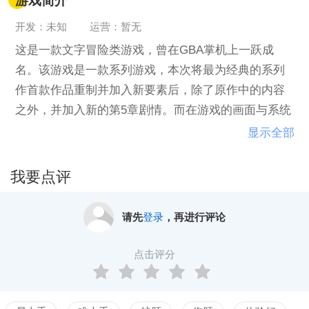
游戏简介
开发：未知
运营：暂无
这是一款文字冒险类游戏，曾在GBA掌机上一跃成
名。该游戏是一款系列游戏，本次将最为经典的系列
作首款作品重制并加入新要素后，除了原作中的内容
之外，并加入新的第5章剧情。而在游戏的画面与系统
构成上，也利用了NDS的双屏幕、触控与声控，来进
显示全部
行更便利的操作与更有趣味的游玩方式。游戏主要分
为侦探部分与法庭部分，在侦探部份中玩家将必须努
我要点评
力收集各种物证，调查相关涉案人之间的关系，将案
件的来龙去脉加以厘清。在法庭部分，则是利用收集
请先
登录
，再进行评论
到的各种人证物证，透过诘问的方式来找出相关证词
中的虚假与矛盾，并与控方的检察官进行激烈的唇枪
点击评分
舌战，让真相得以彰显。