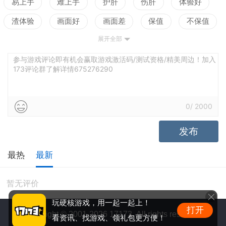
易上手
难上手
护肝
伤肝
体验好
渣体验
画面好
画面差
保值
不保值
展开全部
配置高
配置低
测试
参与游戏评论即有机会赢取游戏激活码/测试资格/精美周边！加入
173评论群了解详情675276290
0
/
2000
发布
最热
最新
暂无评价
玩硬核游戏，用一起一起上！
打开
Copyright © 2001-2026 17173. All rights reserved.
看资讯、找游戏、领礼包更方便！