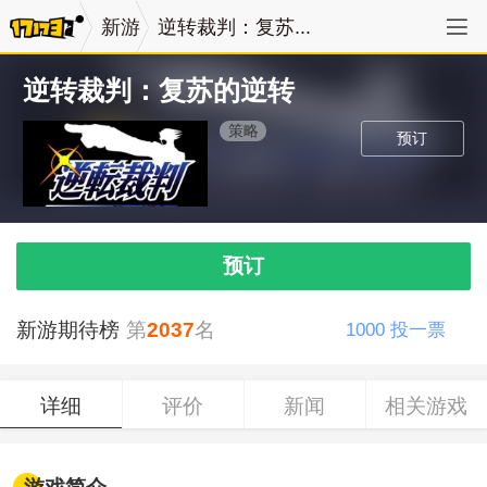
新游
逆转裁判：复苏...
逆转裁判：复苏的逆转
策略
预订
预订
新游期待榜
第
2037
名
1000
投一票
详细
评价
新闻
相关游戏