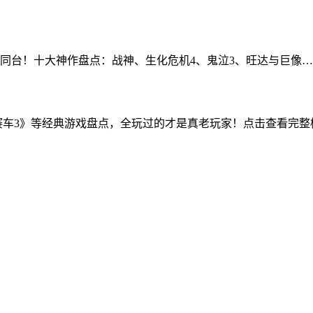
、Wii首次同台！十大神作盘点：战神、生化危机4、鬼泣3、旺达与
街头赛车3》等经典游戏盘点，全玩过的才是真老玩家！点击查看完