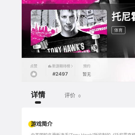
托尼
体育
新游期待榜
点赞
预约
#2497
暂无
详情
评价
0
游戏简介
由美国知名滑板选手“Tony Hawk”所监制的《托尼