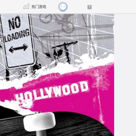
热门游戏
DNF
传奇4
剑网3旗舰版
新天龙八部
自由
诛仙世界
新仙侠5