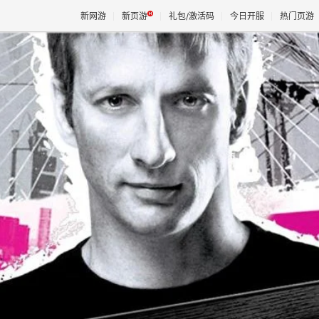
新网游
新页游
礼包/激活码
今日开服
热门页游
魔兽
天堂
王权与