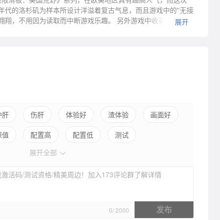
0年代的洛杉矶为样本所设计洋溢着复古气息，而且游戏中的"无接
翱翔，不用因为读取而中断游戏乐趣。 另外游戏中收录超过12名
展开
特技单车完成一系列看似不可能的任务。而BMX特技单车首度在
板在市区将可以行驶同样的路线，搭配游戏中新设计的控制画
护肝
伤肝
体验好
渣体验
画面好
保值
配置高
配置低
测试
展开全部
激活码/测试资格/精美周边！加入173评论群了解详情
发布
0
/
2000