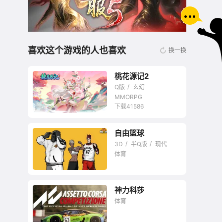
喜欢这个游戏的人也喜欢
换一换
桃花源记2
Q版
玄幻
MMORPG
下载41586
自由篮球
无商城开放交易回合
3D
半Q版
现代
网游
体育
神力科莎
嘻哈风《街头篮球》
体育
正统续作