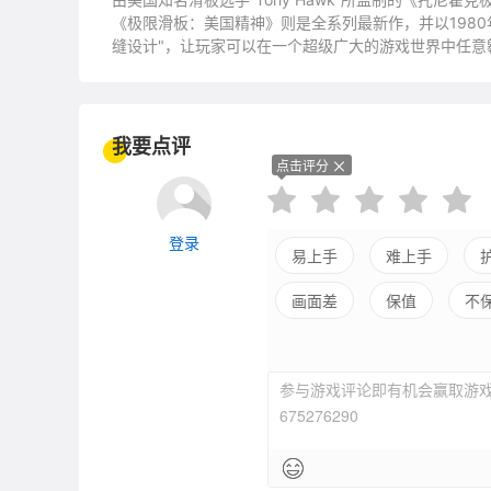
《极限滑板：美国精神》则是全系列最新作，并以198
缝设计"，让玩家可以在一个超级广大的游戏世界中任意
专业的滑板高手，并可以用包含滑板、双脚、还有BMX
这个系列出现，玩家可以用BMX完成任务，脚踏车与滑
面，让玩家轻松上路。
我要点评
点击评分
登录
易上手
难上手
画面差
保值
不
参与游戏评论即有机会赢取游戏
675276290