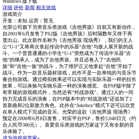
Windows 版下载
详细
评价
新闻
相关游戏
游戏简介
开发：未知
运营：暂无
光荣公司旗下另类音乐类游戏《吉他男孩》目前又有新动作，
自2001年6月发售了PS2版《吉他男孩》后时隔数年又终于再
度出山。此次新作名称为《吉他男孩 现场秀》，我们的主人
公“U-1”又将再次拿起传说中的乐器“吉他”与敌人展开新的战
斗。一个普普通通的小学生“U-1”突然成为了传说中乐器“吉
他”的继承人，成为了吉他男孩。并且还卷入了“吉他民
族”和“吉他一族”的战斗，为了维护正义他拿起“吉他”开始了
战斗。作为一款音乐题材游戏，此作不是一款单纯的与音乐节
奏合拍游戏。通过模拟效果还可以实现与实际乐器一样的拉长
效果，可以体验与实物乐器一样的演奏感觉。 在PSP版中除了
有常规的游戏模式外，当然还有“对战游戏”。通过2人的一同
协力完成音乐的演奏，在PSP版本中的“对战游戏”还追加了2
首新曲和2位新敌方角色。此外在“Jukebox”模式下还可以欣赏
在单人模式下完成的音乐。光荣的这款《吉他男孩 现场秀》
预定在2006年6月8日发售，对应平台PSP，售价5,040日元（约
合人民币380元）。喜爱音乐类游戏的万家这下又有全新的音
乐体验了。
成为游戏鉴赏家»