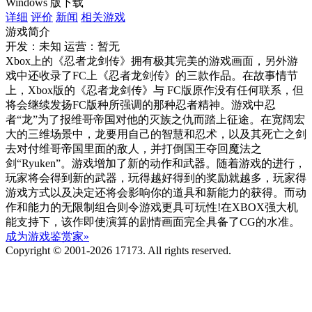
Windows 版下载
详细
评价
新闻
相关游戏
游戏简介
开发：未知
运营：暂无
Xbox上的《忍者龙剑传》拥有极其完美的游戏画面，另外游
戏中还收录了FC上《忍者龙剑传》的三款作品。在故事情节
上，Xbox版的《忍者龙剑传》与 FC版原作没有任何联系，但
将会继续发扬FC版种所强调的那种忍者精神。游戏中忍
者“龙”为了报维哥帝国对他的灭族之仇而踏上征途。在宽阔宏
大的三维场景中，龙要用自己的智慧和忍术，以及其死亡之剑
去对付维哥帝国里面的敌人，并打倒国王夺回魔法之
剑“Ryuken”。游戏增加了新的动作和武器。随着游戏的进行，
玩家将会得到新的武器，玩得越好得到的奖励就越多，玩家得
游戏方式以及决定还将会影响你的道具和新能力的获得。而动
作和能力的无限制组合则令游戏更具可玩性!在XBOX强大机
能支持下，该作即使演算的剧情画面完全具备了CG的水准。
成为游戏鉴赏家»
Copyright © 2001-2026 17173. All rights reserved.