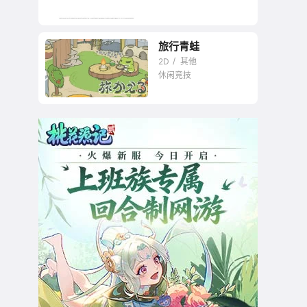
旅行青蛙
2D
其他
休闲竞技