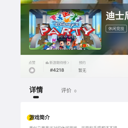
迪士
休闲竞技
新游期待榜
点赞
预约
#4218
暂无
详情
评价
0
游戏简介
类似马里奥派对的休闲游戏，画面和手感都还不错。