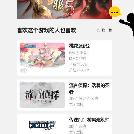
喜欢这个游戏的人也喜欢
换一换
桃花源记2
Q版
玄幻
MMORPG
下载41586
关注280122
无商城开放交易回合
流言侦探：活着的死
网游
者
2D
写实
其他
休闲竞技
传送门：桥梁建筑师
2D
其他
休闲竞技