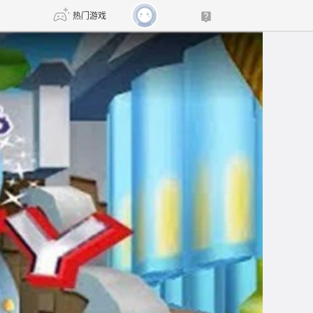
热门游戏
DNF
传奇4
剑网3旗舰版
新天龙八部
自由
诛仙世界
新仙侠5