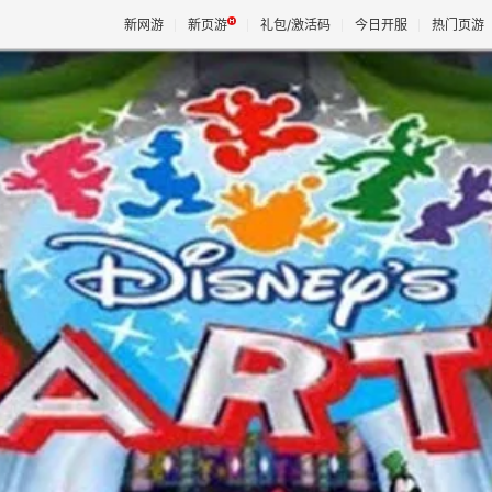
新网游
新页游
礼包/激活码
今日开服
热门页游
魔兽
天堂
王权与