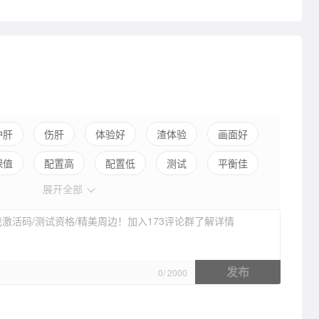
护肝
伤肝
体验好
渣体验
画面好
保值
配置高
配置低
测试
平衡佳
展开全部
弱社交
激活码/测试资格/精美周边！加入173评论群了解详情
发布
0
/
2000