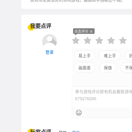
我要点评
点击评分
登录
易上手
难上手
画面差
保值
不
平衡差
强社交
参与游戏评论即有机会赢取游戏
675276290
玩家点评