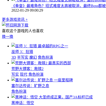
《拳皇》最难角色？招式难度太高被取消，最终Boss都
2022-01-29 09:00:29
更多游戏资讯 +
喜欢这个游戏的人也喜欢
换一换
最卓越的RPG之一
巫师 3：狂猎
3D
半写实
魔幻
角色扮演
最真实的西部
荒野大镖客：救赎2
写实
现代
角色扮演
一座里程碑
塞尔达传说：旷野之息
角色扮演
大圣终成正果，国产3A标杆已成
黑神话：悟空