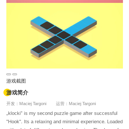
游戏截图
游戏简介
开发：Maciej Targoni
运营：Maciej Targoni
„klocki” is my second puzzle game after successful
"Hook". Its a relaxing and minimal experience. Loaded