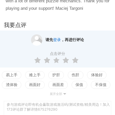
with a lot of different puzzle mechanics. Thank you for
playing and your support! Maciej Targoni
我要点评
请先
登录
，再进行评论
点击评分
易上手
难上手
护肝
伤肝
体验好
渣体验
画面好
画面差
保值
不保值
展开全部
配置高
配置低
测试
平衡佳
平衡差
强社交
弱社交
参与游戏评论即有机会赢取游戏激活码/测试资格/精美周边！加入
173评论群了解详情675276290