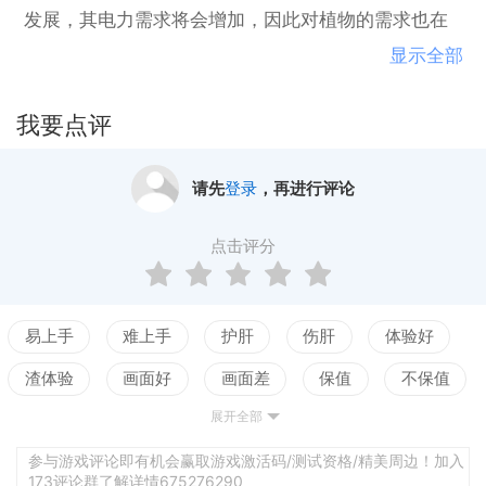
发展，其电力需求将会增加，因此对植物的需求也在
不断增加。
显示全部
您的任务是成为一个领先的国家原子能供应商，并成
功地坚持到21世纪初，不破产或让公众对该行业的信
我要点评
心下降。
请先
登录
，再进行评论
点击评分
易上手
难上手
护肝
伤肝
体验好
渣体验
画面好
画面差
保值
不保值
展开全部
配置高
配置低
测试
参与游戏评论即有机会赢取游戏激活码/测试资格/精美周边！加入
173评论群了解详情675276290