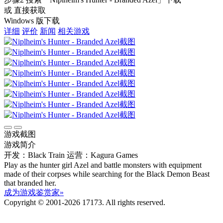
或 直接获取
Windows 版下载
详细
评价
新闻
相关游戏
游戏截图
游戏简介
开发：Black Train
运营：Kagura Games
Play as the hunter girl Azel and battle monsters with equipment
made of their corpses while searching for the Black Demon Beast
that branded her.
成为游戏鉴赏家»
Copyright © 2001-2026 17173. All rights reserved.