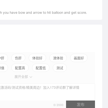
ch you have bow and arrow to hit balloon and get score.
护肝
伤肝
体验好
渣体验
画面好
保值
配置高
配置低
测试
展开全部
激活码/测试资格/精美周边！加入173评论群了解详情
发布
0
/
2000