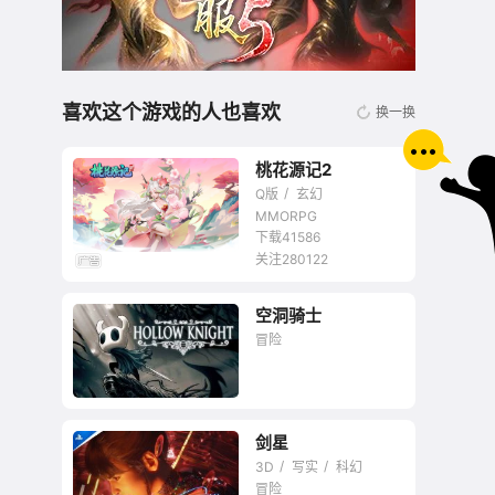
喜欢这个游戏的人也喜欢
换一换
桃花源记2
Q版
玄幻
MMORPG
下载41586
关注280122
无商城开放交易回合
空洞骑士
网游
冒险
剑星
3D
写实
科幻
冒险