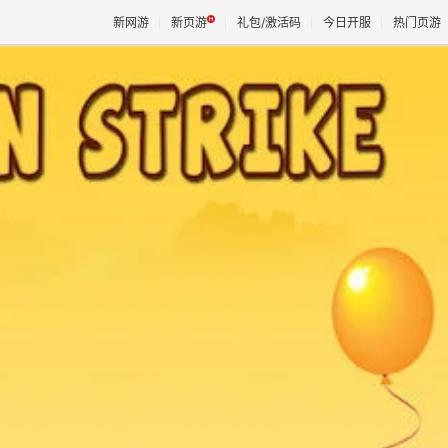
新网游
新页游
礼包/激活码
今日开服
热门页游
魔兽
天堂
王权与