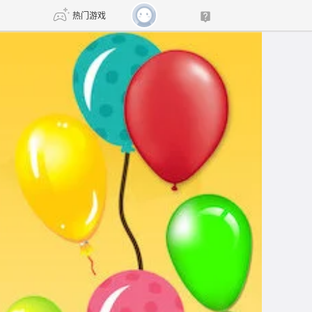
热门游戏
DNF
传奇4
剑网3旗舰版
新天龙八部
自由
诛仙世界
新仙侠5