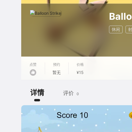
Ballo
休闲
点赞
预约
价格
暂无
¥15
详情
评价
0