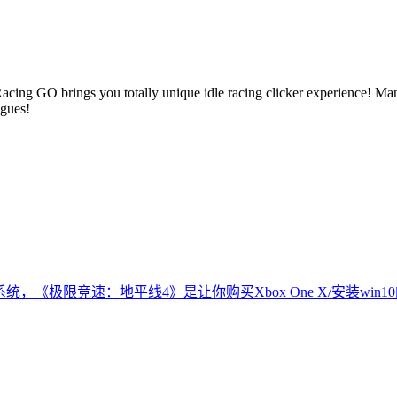
e Racing GO brings you totally unique idle racing clicker experience! M
agues!
10系统，《极限竞速：地平线4》是让你购买Xbox One X/安装win