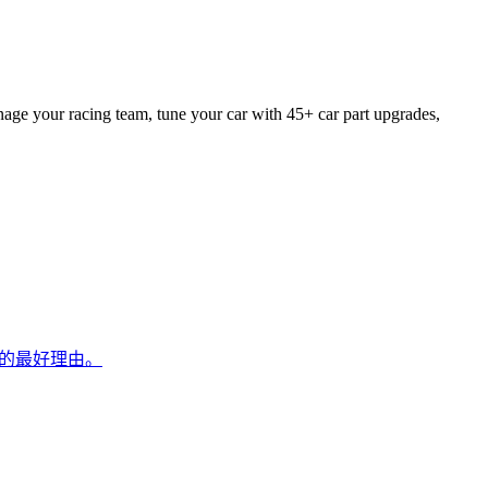
anage your racing team, tune your car with 45+ car part upgrades,
10的最好理由。