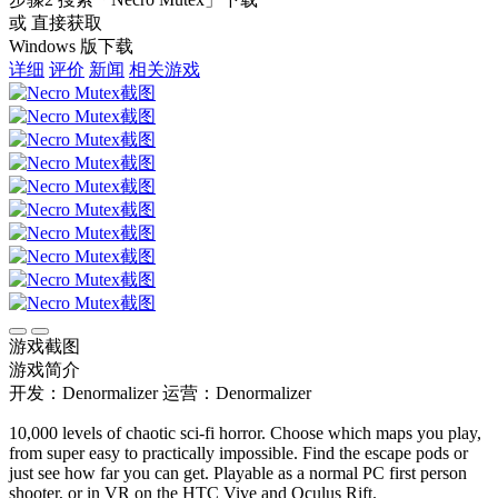
或 直接获取
Windows 版下载
详细
评价
新闻
相关游戏
游戏截图
游戏简介
开发：Denormalizer
运营：Denormalizer
10,000 levels of chaotic sci-fi horror. Choose which maps you play,
from super easy to practically impossible. Find the escape pods or
just see how far you can get. Playable as a normal PC first person
shooter, or in VR on the HTC Vive and Oculus Rift.