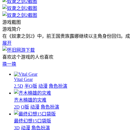
游戏截图
游戏简介
在《奴隶之剑2》中，前王国贵族露娜继续以主角身份回归。
展开
喜欢这个游戏的人也喜欢
换一换
Vital Gear
2.5D
半Q版
动漫
角色扮演
齐木楠雄的灾难
2D
Q版
动漫
角色扮演
最终幻想15口袋版
3D
动漫
角色扮演