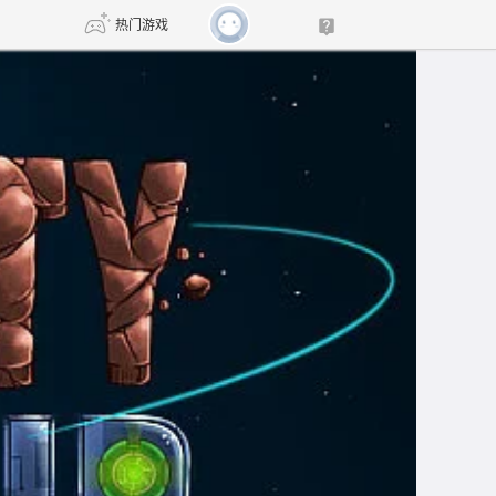
热门游戏
DNF
传奇4
剑网3旗舰版
新天龙八部
自由
诛仙世界
新仙侠5