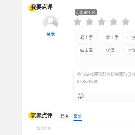
我要点评
点击评分
登录
易上手
难上手
画面差
保值
不
参与游戏评论即有机会赢取游戏
675276290
玩家点评
最热
最新
暂无评价