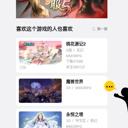
喜欢这个游戏的人也喜欢
换一换
桃花源记2
Q版
玄幻
MMORPG
下载41586
关注280122
无商城开放交易回合
魔兽世界
网游
3D
MMORPG
永恒之塔
网游史上最优秀的网
3D
半写实
奇幻
游之一
MMORPG