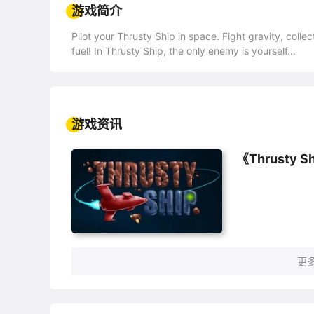
游戏简介
Pilot your Thrusty Ship in space. Fight gravity, col
fuel! In Thrusty Ship, the only enemy is yourself...
游戏资讯
《Thrust
更多