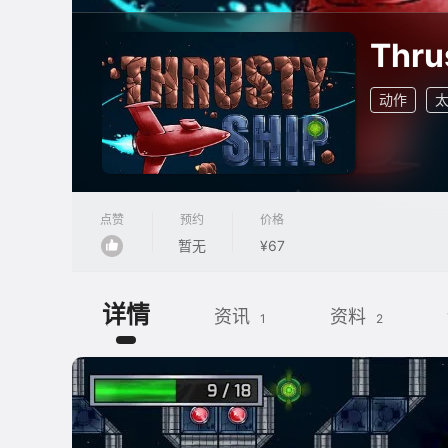
Thru
动作
点赞
预约
价格
暂无
¥67
详情
资讯
资料
1
2