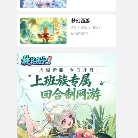
梦幻西游
华丽地飞行NC旗下奇
2D
Q版
玄幻
幻大作
MMORPG
国产最经典Q版回合精
品之一