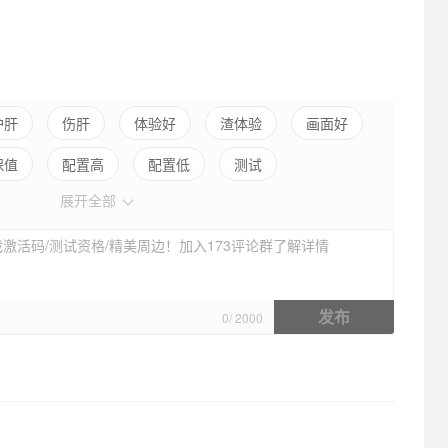
护肝
伤肝
体验好
渣体验
画面好
保值
配置高
配置低
测试
展开全部
激活码/测试资格/精美周边！加入173评论群了解详情
发布
0
/
2000