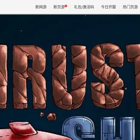
新网游
新页游
礼包/激活码
今日开服
热门页游
魔兽
天堂
王权与