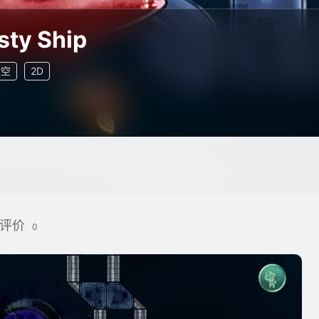
sty Ship
太空
2D
评价
0