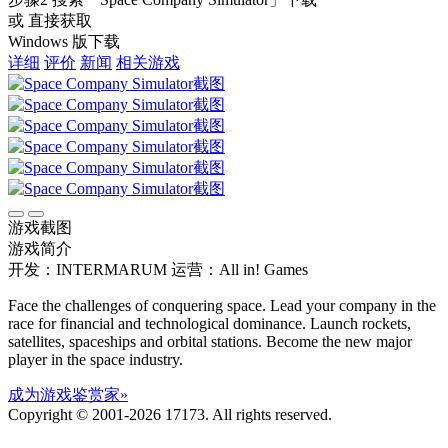
或 直接获取
Windows 版下载
详细
评价
新闻
相关游戏
游戏截图
游戏简介
开发：INTERMARUM
运营：All in! Games
Face the challenges of conquering space. Lead your company in the
race for financial and technological dominance. Launch rockets,
satellites, spaceships and orbital stations. Become the new major
player in the space industry.
成为游戏鉴赏家»
Copyright © 2001-2026 17173. All rights reserved.