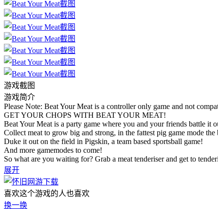
游戏截图
游戏简介
Please Note: Beat Your Meat is a controller only game and not comp
GET YOUR CHOPS WITH BEAT YOUR MEAT!
Beat Your Meat is a party game where you and your friends battle i
Collect meat to grow big and strong, in the fattest pig game mode the 
Duke it out on the field in Pigskin, a team based sportsball game!
And more gamemodes to come!
So what are you waiting for? Grab a meat tenderiser and get to tender
展开
喜欢这个游戏的人也喜欢
换一换