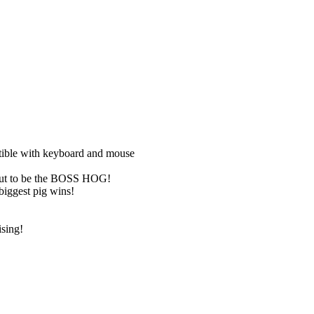
atible with keyboard and mouse
t out to be the BOSS HOG!
biggest pig wins!
ising!