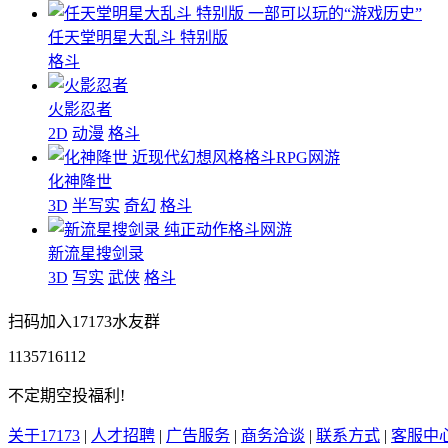
一部可以玩的“游戏历史”
任天堂明星大乱斗 特别版
格斗
火影忍者
2D
动漫
格斗
近现代幻想风格格斗RPG网游
化神降世
3D
半写实
奇幻
格斗
纯正动作格斗网游
新流星搜剑录
3D
写实
武侠
格斗
扫码加入17173水友群
1135716112
不定期空投福利!
关于17173
|
人才招聘
|
广告服务
|
商务洽谈
|
联系方式
|
客服中