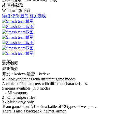
或 直接获取
Windows 版下载
详细
评价
新闻
相关游戏
游戏截图
游戏简介
开发：kedexa
运营：kedexa
Multiplayer arenas with different game modes.
A choice of 5 characters with different characteristics.
5 arenas available, in 3 modes
1 - All weapons
2 - Only sniper rifles
3 - Melee orgy only
Team game 2 on 2. Use in a battle of 12 types of weapons.
There is also a backpack, helmet, armor.