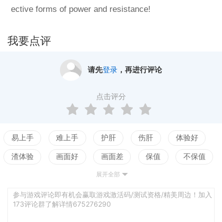
ective forms of power and resistance!
我要点评
请先
登录
，再进行评论
点击评分
易上手
难上手
护肝
伤肝
体验好
渣体验
画面好
画面差
保值
不保值
展开全部
配置高
配置低
测试
参与游戏评论即有机会赢取游戏激活码/测试资格/精美周边！加入
173评论群了解详情675276290