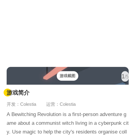
1
游戏截图
/5
游戏简介
开发：Colestia
运营：Colestia
A Bewitching Revolution is a first-person adventure g
ame about a communist witch living in a cyberpunk cit
y. Use magic to help the city's residents organise coll