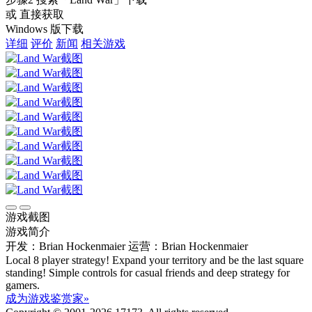
或 直接获取
Windows 版下载
详细
评价
新闻
相关游戏
游戏截图
游戏简介
开发：Brian Hockenmaier
运营：Brian Hockenmaier
Local 8 player strategy! Expand your territory and be the last square
standing! Simple controls for casual friends and deep strategy for
gamers.
成为游戏鉴赏家»