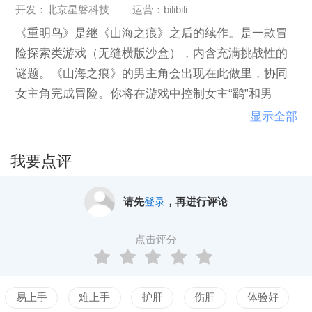
开发：北京星磐科技
运营：bilibili
《重明鸟》是继《山海之痕》之后的续作。是一款冒
险探索类游戏（无缝横版沙盒），内含充满挑战性的
谜题。《山海之痕》的男主角会出现在此做里，协同
女主角完成冒险。你将在游戏中控制女主“鹞”和男
主“玄”这2名角色，去寻找传说中的重明鸟，来解决雾
显示全部
霾问题，为此他们踏上了危险的旅程。
我要点评
请先
登录
，再进行评论
点击评分
易上手
难上手
护肝
伤肝
体验好