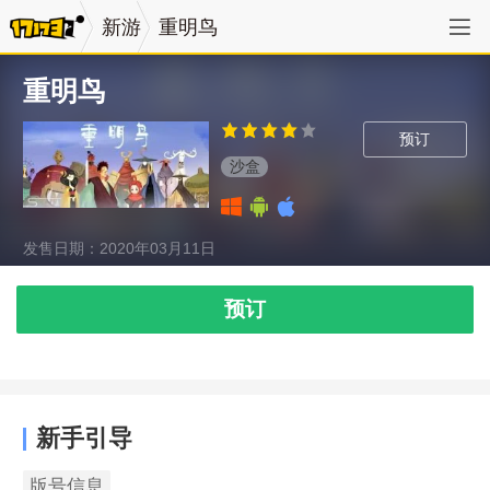
新游
重明鸟
重明鸟
预订
沙盒
发售日期：2020年03月11日
预订
新手引导
版号信息