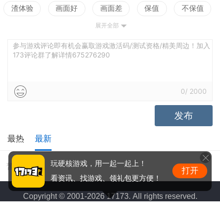
渣体验
画面好
画面差
保值
不保值
展开全部
配置高
配置低
测试
逻辑强
逻辑弱
谜题出彩
谜题无趣
叙事佳
叙事差
参与游戏评论即有机会赢取游戏激活码/测试资格/精美周边！加入
173评论群了解详情675276290
沉浸感
难代入
0
/
2000
发布
最热
最新
玩硬核游戏，用一起一起上！
暂无评价
打开
看资讯、找游戏、领礼包更方便！
Copyright © 2001-2026 17173. All rights reserved.