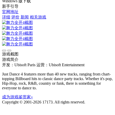
Windows 版下载
新手引导
官网地址
详细
评价
新闻
相关游戏
游戏截图
游戏简介
开发：Ubisoft Paris
运营：Ubisoft Entertainment
Just Dance 4 features more than 40 new tracks, ranging from chart-
topping Billboard hits to classic dance party tracks. Whether it's pop,
Hip-Hop, rock, R&B, country or funk, there is something for
everyone to dance to.
成为游戏鉴赏家»
Copyright © 2001-2026 17173. All rights reserved.