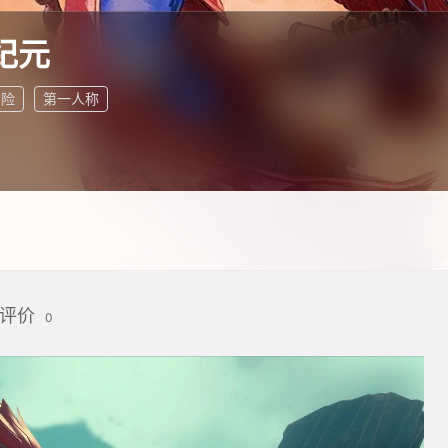
纪元
冒险
第一人称
评价
0