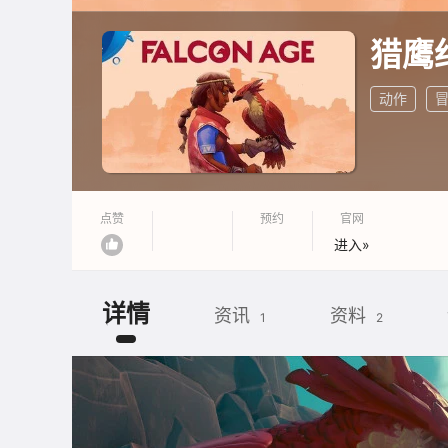
猎鹰
动作
点赞
预约
官网
进入»
详情
资讯
资料
1
2