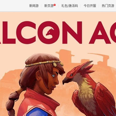
新网游
新页游
礼包/激活码
今日开服
热门页游
魔兽
天堂
王权与