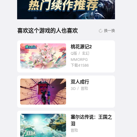
喜欢这个游戏的人也喜欢
换一换
桃花源记2
Q版
玄幻
MMORPG
下载41586
双人成行
无商城开放交易回合
3D
冒险
网游
塞尔达传说：王国之
双人合作游戏当之无
泪
愧的神作！
冒险