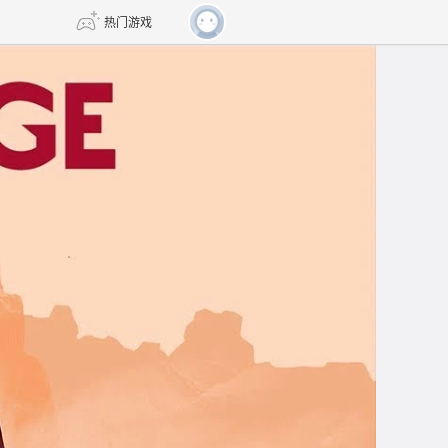
热门游戏
DNF
传奇4
剑网3旗舰版
新天龙八部
自由
诛仙世界
新仙侠5