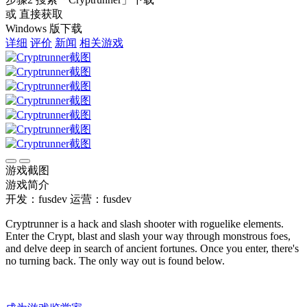
或 直接获取
Windows 版下载
详细
评价
新闻
相关游戏
游戏截图
游戏简介
开发：fusdev
运营：fusdev
Cryptrunner is a hack and slash shooter with roguelike elements.
Enter the Crypt, blast and slash your way through monstrous foes,
and delve deep in search of ancient fortunes. Once you enter, there's
no turning back. The only way out is found below.