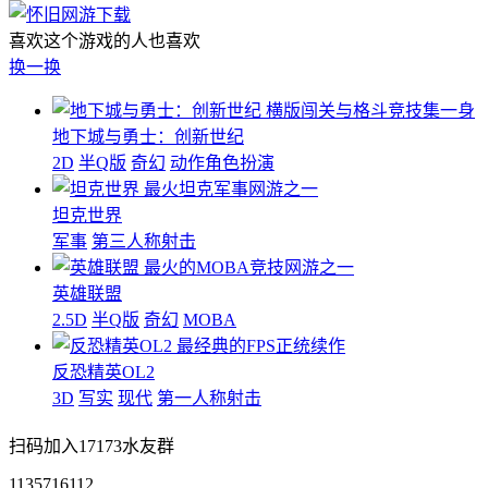
喜欢这个游戏的人也喜欢
换一换
横版闯关与格斗竞技集一身
地下城与勇士：创新世纪
2D
半Q版
奇幻
动作角色扮演
最火坦克军事网游之一
坦克世界
军事
第三人称射击
最火的MOBA竞技网游之一
英雄联盟
2.5D
半Q版
奇幻
MOBA
最经典的FPS正统续作
反恐精英OL2
3D
写实
现代
第一人称射击
扫码加入17173水友群
1135716112