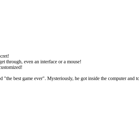
cret!
et through, even an interface or a mouse!
 customized!
d "the best game ever". Mysteriously, he got inside the computer and to g