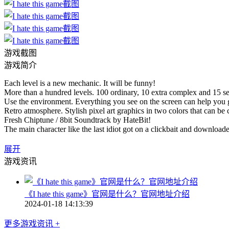
游戏截图
游戏简介
Each level is a new mechanic. It will be funny!
More than a hundred levels. 100 ordinary, 10 extra complex and 15 se
Use the environment. Everything you see on the screen can help you g
Retro atmosphere. Stylish pixel art graphics in two colors that can be
Fresh Chiptune / 8bit Soundtrack by HateBit!
The main character like the last idiot got on a clickbait and downloade
展开
游戏资讯
《I hate this game》官网是什么？官网地址介绍
2024-01-18 14:13:39
更多游戏资讯 +