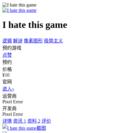
I hate this game
逻辑
解谜
像素图形
极简主义
预约游戏
点赞
预约
价格
¥10
官网
进入»
运营商
Pixel Error
开发商
Pixel Error
详情
资讯
1
资料
2
评价