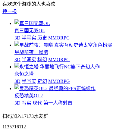
喜欢这个游戏的人也喜欢
换一换
真三国无双OL
3D
半写实
历史
MMORPG
真实互动史诗太空角色扮演
星战前夜：晨曦
3D
半写实
科幻
MMORPG
华丽地飞行NC旗下奇幻大作
永恒之塔
3D
半写实
奇幻
MMORPG
最经典的FPS正统续作
反恐精英OL2
3D
写实
现代
第一人称射击
扫码加入17173水友群
1135716112