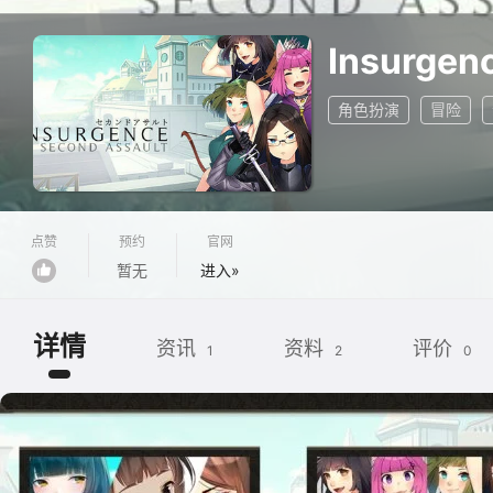
Insurgen
角色扮演
冒险
点赞
预约
官网
暂无
进入»
详情
资讯
资料
评价
1
2
0