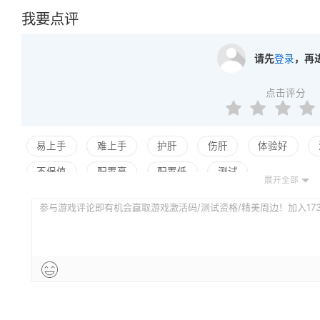
我要点评
请先
登录
，再
点击评分
易上手
难上手
护肝
伤肝
体验好
不保值
配置高
配置低
测试
展开全部
参与游戏评论即有机会赢取游戏激活码/测试资格/精美周边！加入173评