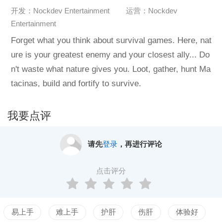
开发：Nockdev Entertainment
运营：Nockdev
Entertainment
Forget what you think about survival games. Here, nat
ure is your greatest enemy and your closest ally... Do
n't waste what nature gives you. Loot, gather, hunt Ma
tacinas, build and fortify to survive.
我要点评
请先
登录
，再进行评论
点击评分
易上手
难上手
护肝
伤肝
体验好