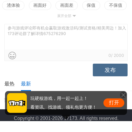
渣体验
画面好
画面差
保值
不保值
展开全部
配置高
配置低
测试
参与游戏评论即有机会赢取游戏激活码/测试资格/精美周边！加入
173评论群了解详情675276290
0
/
2000
发布
最热
最新
玩硬核游戏，用一起一起上！
暂无评价
打开
看资讯、找游戏、领礼包更方便！
Copyright © 2001-2026 17173. All rights reserved.