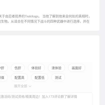
游戏是关于由忍者抚养的Tsukikage。 当他了解到他来自何处的真相时，
的生物。从适合在不同情况下战斗的四种武器中进行选择，并在
护肝
伤肝
体验好
渣体验
画面好
保值
配置高
配置低
测试
展开全部
激活码/测试资格/精美周边！加入173评论群了解详情