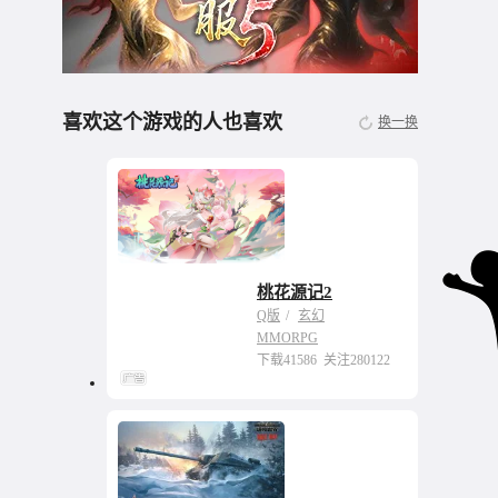
喜欢这个游戏的人也喜欢
换一换
桃花源记2
无商城开放交易回合
Q版
玄幻
网游
MMORPG
下载41586
关注280122