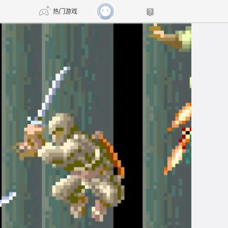
热门游戏
DNF
传奇4
剑网3旗舰版
新天龙八部
自由
诛仙世界
新仙侠5