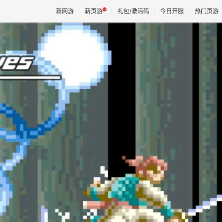
新网游
新页游
礼包/激活码
今日开服
热门页游
魔兽
天堂
王权与