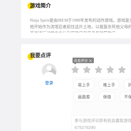
游戏简介
Ninja Spirit是由IREM于1988年发布的动作游戏。
他开始作为流氓忍者前往这片土地，以报复杀死他父母
游戏进行过程中充分利用珠宝和忍者卷轴等物品。
我要点评
点击评分
登录
易上手
难上手
画面差
保值
不
参与游戏评论即有机会赢取游戏
675276290