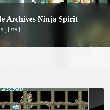
e Archives Ninja Spirit
像素
忍者