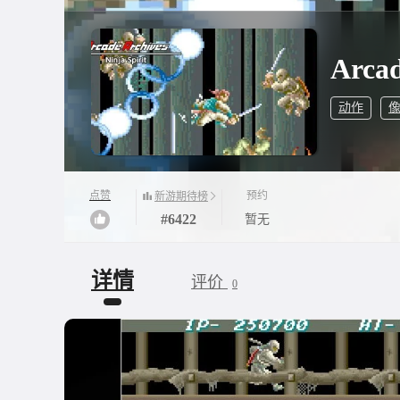
Arcad
动作
点赞
预约
新游期待榜
#6422
暂无
详情
评价
0