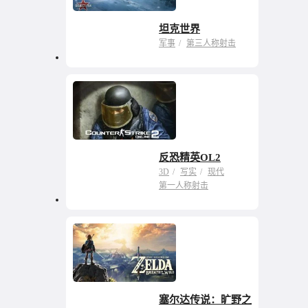
坦克世界
最火坦克军事网游之
军事
第三人称射击
一
反恐精英OL2
最经典的FPS正统续作
3D
写实
现代
第一人称射击
塞尔达传说：旷野之