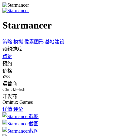
Starmancer
策略
模拟
像素图形
基地建设
预约游戏
点赞
预约
价格
¥58
运营商
Chucklefish
开发商
Ominux Games
详情
评价