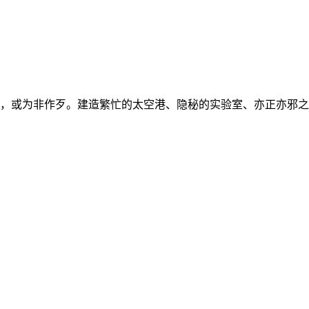
色，或循规蹈矩，或为非作歹。建造繁忙的太空港、隐秘的实验室、亦