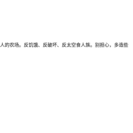
正亦邪之人的农场。反饥饿、反破坏、反太空食人族。别担心，多造些