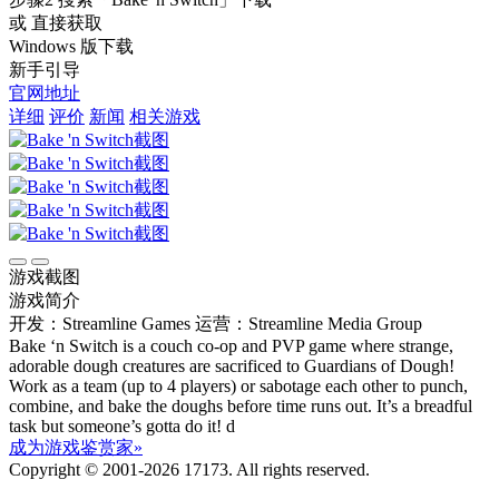
或 直接获取
Windows 版下载
新手引导
官网地址
详细
评价
新闻
相关游戏
游戏截图
游戏简介
开发：Streamline Games
运营：Streamline Media Group
Bake ‘n Switch is a couch co-op and PVP game where strange,
adorable dough creatures are sacrificed to Guardians of Dough!
Work as a team (up to 4 players) or sabotage each other to punch,
combine, and bake the doughs before time runs out. It’s a breadful
task but someone’s gotta do it! d
成为游戏鉴赏家»
Copyright © 2001-2026 17173. All rights reserved.