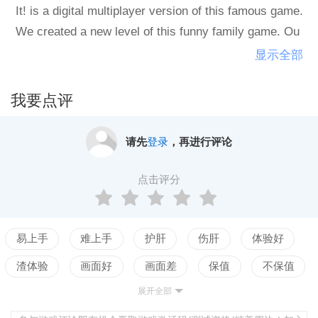
It! is a digital multiplayer version of this famous game.
We created a new level of this funny family game. Ou
r friendly guide “Simon” will come along this adventur
显示全部
e with you.
我要点评
请先
登录
，再进行评论
点击评分
易上手
难上手
护肝
伤肝
体验好
渣体验
画面好
画面差
保值
不保值
展开全部
配置高
配置低
测试