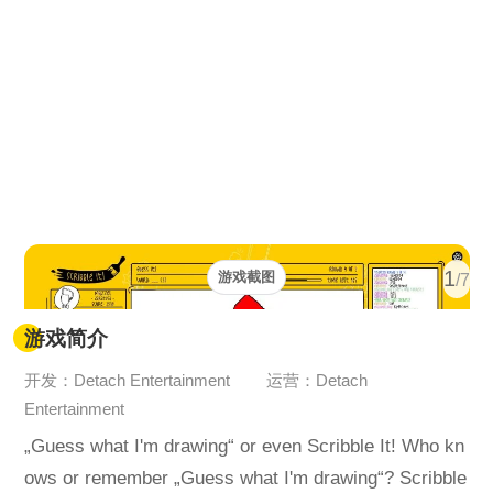
1
游戏截图
/7
游戏简介
开发：Detach Entertainment
运营：Detach
Entertainment
„Guess what I'm drawing“ or even Scribble It! Who kn
ows or remember „Guess what I'm drawing“? Scribble