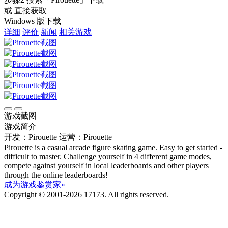
或 直接获取
Windows 版下载
详细
评价
新闻
相关游戏
游戏截图
游戏简介
开发：Pirouette
运营：Pirouette
Pirouette is a casual arcade figure skating game. Easy to get started -
difficult to master. Challenge yourself in 4 different game modes,
compete against yourself in local leaderboards and other players
through the online leaderboards!
成为游戏鉴赏家»
Copyright © 2001-2026 17173. All rights reserved.