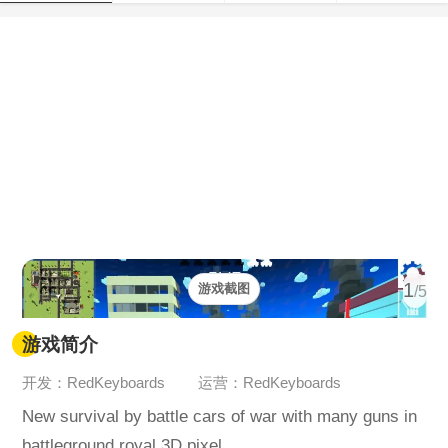
1
游戏截图
/5
游戏简介
开发：RedKeyboards
运营：RedKeyboards
New survival by battle cars of war with many guns in
battleground royal 3D pixel