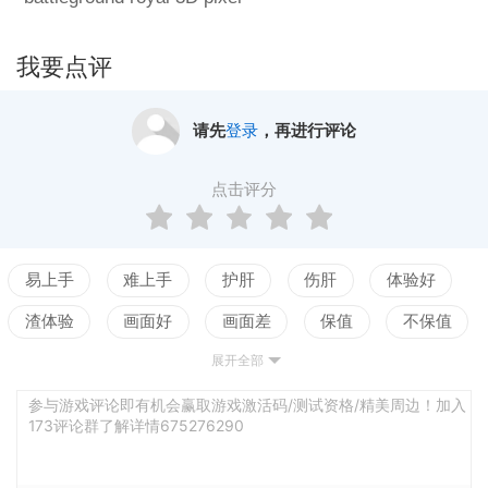
我要点评
请先
登录
，再进行评论
点击评分
易上手
难上手
护肝
伤肝
体验好
渣体验
画面好
画面差
保值
不保值
展开全部
配置高
配置低
测试
参与游戏评论即有机会赢取游戏激活码/测试资格/精美周边！加入
173评论群了解详情675276290